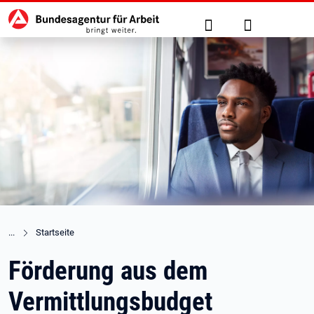
Hauptnavigation
zu den Hauptinhalten springen
Suche
Anmelden
Startseite
Förderung aus dem
Vermittlungsbudget